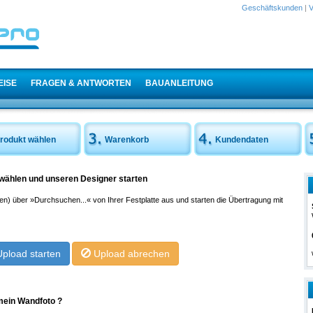
Geschäftskunden
|
V
EISE
FRAGEN & ANTWORTEN
BAUANLEITUNG
rodukt wählen
Warenkorb
Kundendaten
swählen und unseren Designer starten
en) über »Durchsuchen...« von Ihrer Festplatte aus und starten die Übertragung mit
Upload starten
Upload abrechen
 mein Wandfoto ?