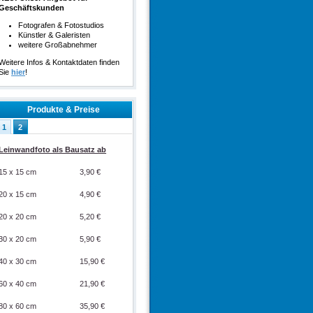
Geschäftskunden
Fotografen & Fotostudios
Künstler & Galeristen
weitere Großabnehmer
Weitere Infos & Kontaktdaten finden
Sie
hier
!
Produkte & Preise
1
2
Leinwandfoto als Bausatz ab
15 x 15 cm
3,90 €
20 x 15 cm
4,90 €
20 x 20 cm
5,20 €
30 x 20 cm
5,90 €
40 x 30 cm
15,90 €
60 x 40 cm
21,90 €
80 x 60 cm
35,90 €